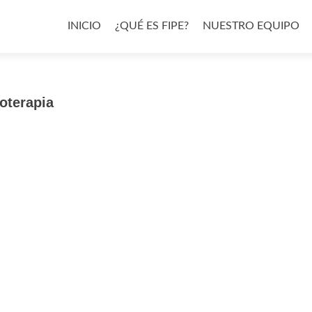
Ir
al
INICIO
¿QUÉ ES FIPE?
NUESTRO EQUIPO
contenido
ioterapia