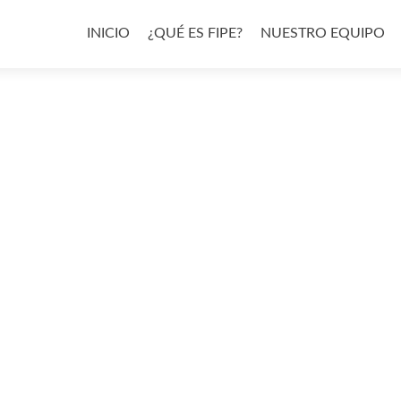
Ir
al
INICIO
¿QUÉ ES FIPE?
NUESTRO EQUIPO
contenido