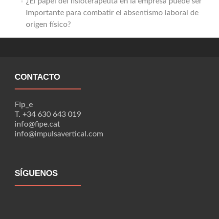
¿El papel del fisioterapeuta en la empresa puede ser
importante para combatir el absentismo laboral de
origen físico?
CONTACTO
Fip_e
T. +34 630 643 019
info@fipe.cat
info@impulsavertical.com
SÍGUENOS