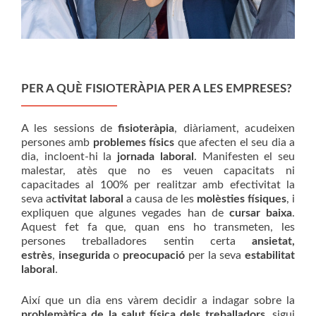
PER A QUÈ FISIOTERÀPIA PER A LES EMPRESES?
A les sessions de
fisioteràpia
, diàriament, acudeixen
persones amb
problemes físics
que afecten el seu dia a
dia, incloent-hi la
jornada laboral
. Manifesten el seu
malestar, atès que no es veuen capacitats ni
capacitades al 100% per realitzar amb efectivitat la
seva a
ctivitat laboral
a causa de les
molèsties físiques
, i
expliquen que algunes vegades han de
cursar baixa
.
Aquest fet fa que, quan ens ho transmeten, les
persones treballadores sentin certa
ansietat,
estrès
,
insegurida
o
preocupació
per la seva
estabilitat
laboral
.
Així que un dia ens vàrem decidir a indagar sobre la
problemàtica de la salut física dels treballadors
, sigui