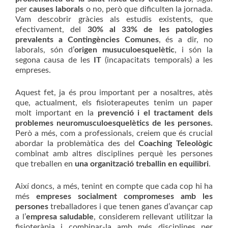
per
causes laborals
o no, però que dificulten la jornada.
Vam descobrir gràcies als estudis existents, que
efectivament, del
30% al 33% de les patologies
prevalents a Contingències Comunes
, és a dir, no
laborals, són d’
origen
musuculoesquelètic
, i són la
segona causa de les
IT
(incapacitats temporals) a les
empreses.
Aquest fet, ja és prou important per a nosaltres, atès
que, actualment, els fisioterapeutes tenim un paper
molt important en la
prevenció i el tractament dels
problemes
neuromusculoesquelètics
de les persones.
Però a més, com a professionals, creiem que és crucial
abordar la problemàtica des del
Coaching
Teleològic
combinat amb altres disciplines perquè les persones
que treballen en
una organització treballin en equilibri
.
Així doncs, a més, tenint en compte que cada cop hi ha
més
empreses socialment compromeses amb les
persones
treballadores i que tenen ganes d’avançar cap
a l’
empresa saludable
, considerem rellevant utilitzar la
fisioteràpia i combinar-la amb més disciplines per