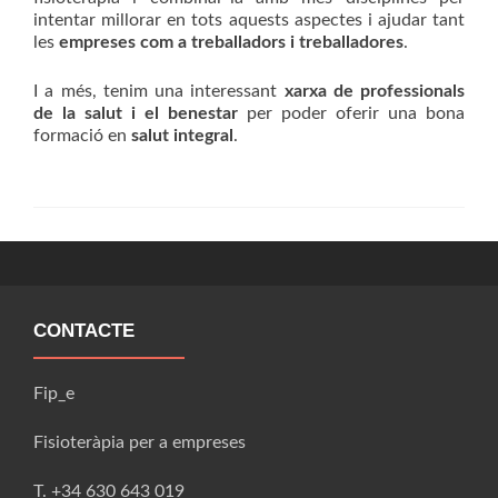
intentar millorar en tots aquests aspectes i ajudar tant
les
empreses com a treballadors i treballadores
.
I a més, tenim una interessant
xarxa de professionals
de la salut i el benestar
per poder oferir una bona
formació en
salut integral
.
CONTACTE
Fip_e
Fisioteràpia per a empreses
T. +34 630 643 019