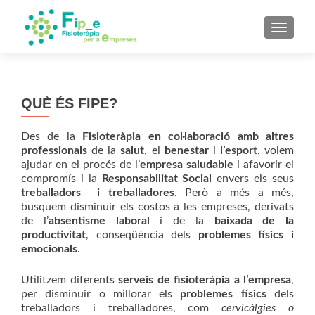
TOGGL
QUÈ ÉS FIPE?
Des de la
Fisioteràpia
en col·laboració amb altres
professionals
de la
salut
, el
benestar
i
l’esport
, volem
ajudar en el procés de l’
empresa saludable
i afavorir el
compromís i la
Responsabilitat Social
envers els seus
treballadors i treballadores
. Però a més a més,
busquem disminuir els costos a les empreses, derivats
de l’
absentisme laboral
i de la
baixada de la
productivitat
, conseqüència dels
problemes físics i
emocionals
.
Utilitzem diferents
serveis de fisioteràpia a l’empresa
,
per disminuir o millorar els
problemes físics
dels
treballadors i treballadores, com
cervicàlgies o