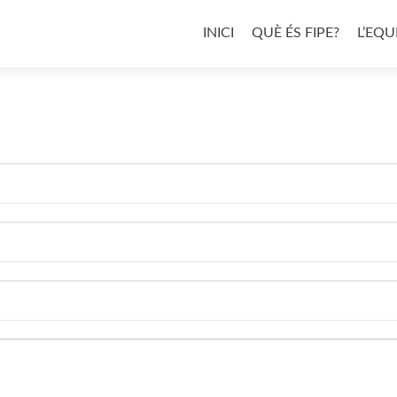
Skip
to
INICI
QUÈ ÉS FIPE?
L’EQU
content