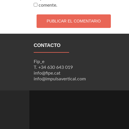
comente.
CONTACTO
Fip_e
T. +34 630 643 019
info@fipe.cat
info@impulsavertical.com