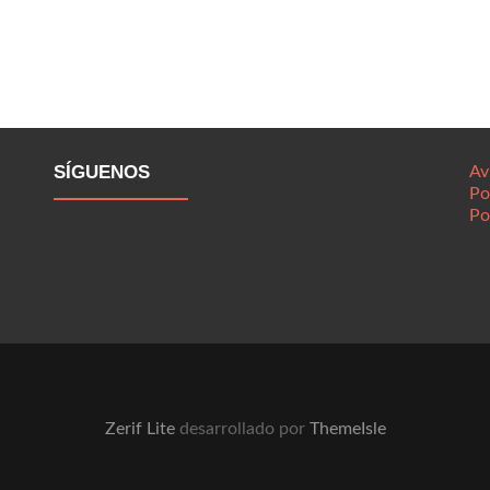
SÍGUENOS
Av
Po
Po
Zerif Lite
desarrollado por
ThemeIsle