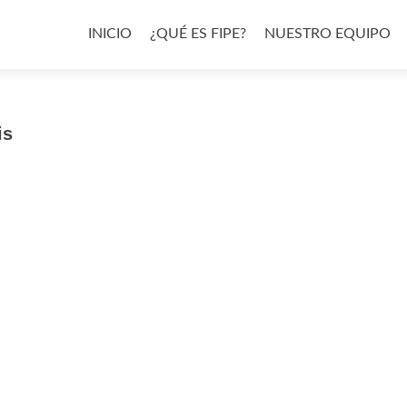
Ir
al
INICIO
¿QUÉ ES FIPE?
NUESTRO EQUIPO
contenido
is