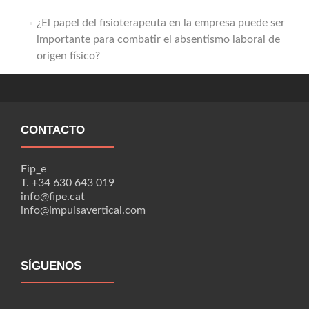
combatir
¿El papel del fisioterapeuta en la empresa puede ser
el
importante para combatir el absentismo laboral de
absentismo
laboral
origen físico?
de
origen
físico?
CONTACTO
Fip_e
T. +34 630 643 019
info@fipe.cat
info@impulsavertical.com
SÍGUENOS