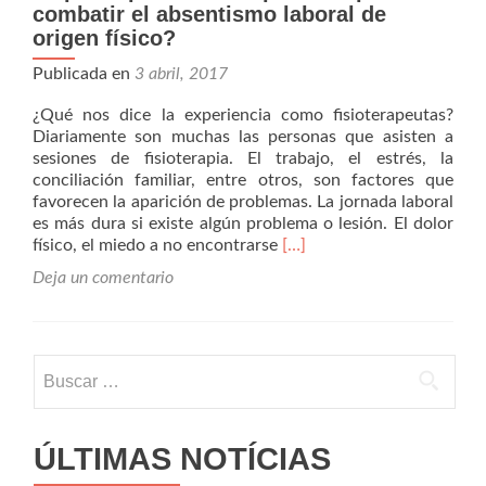
combatir el absentismo laboral de
origen físico?
Publicada en
3 abril, 2017
¿Qué nos dice la experiencia como fisioterapeutas?
Diariamente son muchas las personas que asisten a
sesiones de fisioterapia. El trabajo, el estrés, la
conciliación familiar, entre otros, son factores que
favorecen la aparición de problemas. La jornada laboral
es más dura si existe algún problema o lesión. El dolor
Leer
físico, el miedo a no encontrarse
[…]
más¿El
Deja un comentario
papel
del
fisioterapeuta
en
Buscar:
la
empresa
puede
ser
ÚLTIMAS NOTÍCIAS
importante
para