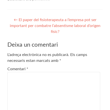
Navegació
←
El paper del fisioterapeuta a l’empresa pot ser
important per combatre l’absentisme laboral d’origen
d'entrades
físic?
Deixa un comentari
L'adreça electrònica no es publicarà.
Els camps
necessaris estan marcats amb
*
Comentari
*