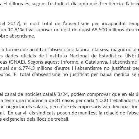
. El dilluns és, segons l’estudi, el dia amb més freqüència d’absè
del 2017), el cost total de l’absentisme per incapacitat tem
un 10,91% i va suposar un cost de quasi 68.500 milions d’euro
sobre absentisme.
nforme que analitza l’absentisme laboral i la seva magnitud al
s dades oficials de l’Instituto Nacional de Estadística (INE) 
cas (CNAE). Segons aquest informe, a Catalunya, l’absentisme 
ual de 6.774,3 milions d’euros i l’absentisme no justificat pe
ros. El total d’absentisme no justificat per baixa mèdica se 
 pel canal de noticies català 3/24, podem comprovar que en els ú
s a tenir una incidència de 31 casos per cada 1.000 treballadors.
van negociar els salaris, però que els empresaris van demanar inc
al. En canvi, els sindicats posen de manifest la relació de l’abs
exigències dels llocs de treball.