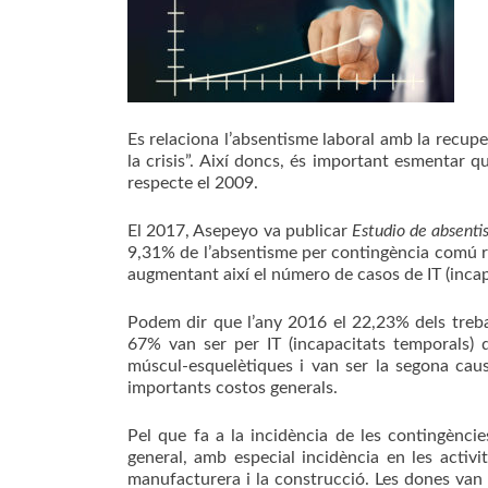
Es relaciona l’absentisme laboral amb la recup
la crisis”. Així doncs, és important esmentar 
respecte el 2009.
El 2017, Asepeyo va publicar
Estudio de absenti
9,31% de l’absentisme per contingència comú re
augmentant així el número de casos de IT (inca
Podem dir que l’any 2016 el 22,23% dels treba
67% van ser per IT (incapacitats temporals)
múscul-esquelètiques i van ser la segona cau
importants costos generals.
Pel que fa a la incidència de les contingènci
general, amb especial incidència en les activit
manufacturera i la construcció. Les dones van