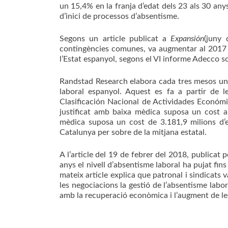
un 15,4% en la franja d’edat dels 23 als 30 anys
d’inici de processos d’absentisme.
Segons un article publicat a
Expansión
(juny 
contingències comunes, va augmentar al 2017 
l’Estat espanyol, segons el VI informe Adecco 
Randstad Research elabora cada tres mesos un i
laboral espanyol. Aquest es fa a partir de le
Clasificación Nacional de Actividades Económi
justificat amb baixa mèdica suposa un cost an
mèdica suposa un cost de 3.181,9 milions d’eu
Catalunya per sobre de la mitjana estatal.
A l’article del 19 de febrer del 2018, publicat
anys el nivell d’absentisme laboral ha pujat fin
mateix article explica que patronal i sindicats 
les negociacions la gestió de l’absentisme labor
amb la recuperació econòmica i l’augment de les 