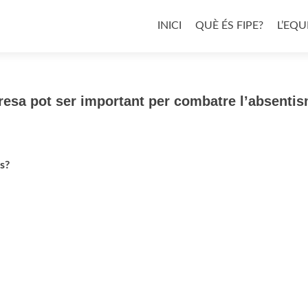
Skip
to
INICI
QUÈ ÉS FIPE?
L’EQU
content
presa pot ser important per combatre l’absenti
s?