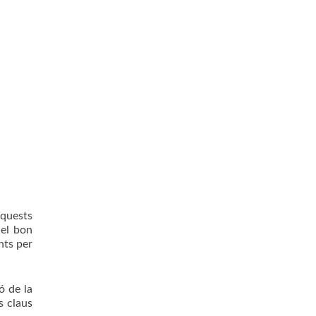
aquests
del bon
nts per
ó de la
s claus