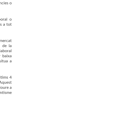
ncies o
poral o
s a tot
 mercat
i de la
laboral
r baixa
situa a
ltims 4
 Aquest
loure a
entisme