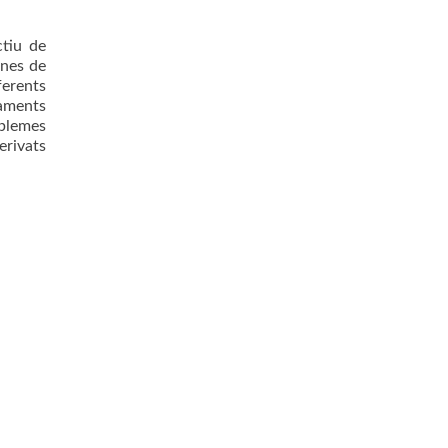
ctiu de
unes de
ferents
taments
oblemes
erivats