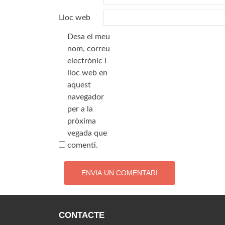
Lloc web
Desa el meu
nom, correu
electrònic i
lloc web en
aquest
navegador
per a la
pròxima
vegada que
comenti.
CONTACTE