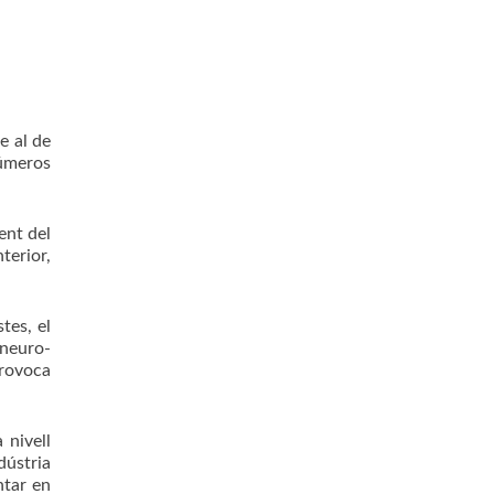
e al de
números
ent del
terior,
tes, el
 neuro-
provoca
 nivell
dústria
ntar en