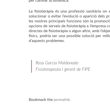
per canviar la dinàmica.
La fisioteràpia és una professió sanitària on 
solucionar o evitar l’evolució o aparició dels 
les nostres principals funcions són la promoció 
opcions de serveis de fisioteràpia a l’empresa c
directes de fisioteràpia o algun altre, amb l’obj
físics, podria ser una possible solució per millo
d’aquests problemes.
Rosa Garcia Maldonado
Fisioterapeuta i gerent de FIPE
Bookmark the
permalink
.