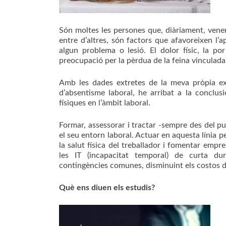
Són moltes les persones que, diàriament, venen a 
entre d’altres, són factors que afavoreixen l’a
algun problema o lesió. El dolor físic, la po
preocupació per la pèrdua de la feina vinculada
Amb les dades extretes de la meva pròpia exp
d’absentisme laboral, he arribat a la conclusi
físiques en l’àmbit laboral.
Formar, assessorar i tractar -sempre des del pun
el seu entorn laboral. Actuar en aquesta línia 
la salut física del treballador i fomentar empre
les IT (incapacitat temporal) de curta du
contingències comunes, disminuint els costos de 
Què ens diuen els estudis?