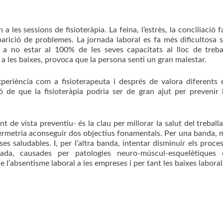
les sessions de fisioteràpia. La feina, l’estrès, la conciliació fa
parició de problemes. La jornada laboral es fa més dificultosa s
r a no estar al 100% de les seves capacitats al lloc de treba
 a les baixes, provoca que la persona senti un gran malestar.
eriència com a fisioterapeuta i després de valora diferents 
ó de que la fisioteràpia podria ser de gran ajut per prevenir 
t de vista preventiu- és la clau per millorar la salut del treball
permetria aconseguir dos objectius fonamentals. Per una banda, m
ses saludables. I, per l’altra banda, intentar disminuir els proce
rada, causades per patologies neuro-múscul-esquelètiques 
l’absentisme laboral a les empreses i per tant les baixes laboral