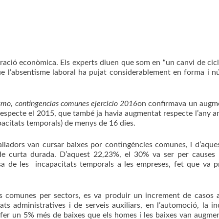
eració econòmica. Els experts diuen que som en “un canvi de cicl
que l’absentisme laboral ha pujat considerablement en forma i 
smo, contingencias comunes ejercicio 2016
on confirmava un augm
specte el 2015, que també ja havia augmentat respecte l’any an
pacitats temporals) de menys de 16 dies.
lladors van cursar baixes por contingències comunes, i d’aques
 de curta durada. D’aquest 22,23%, el 30% va ser per causes
sa de les incapacitats temporals a les empreses, fet que va 
es comunes per sectors, es va produir un increment de casos a
ats administratives i de serveis auxiliars, en l’automoció, la in
 fer un 5% més de baixes que els homes i les baixes van augme