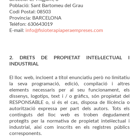
Població: Sant Bartomeu del Grau
Codi Postal: 08503
Província: BARCELONA
Telèfon: 630643019
E-mail:
info@fisioterapiaperaempreses.com
2. DRETS DE PROPIETAT INTEL·LECTUAL I
INDUSTRIAL
El lloc web, incloent a títol enunciatiu però no limitatiu
la seva programació, edició, compilació i altres
elements necessaris per al seu funcionament, els
dissenys, logotips, text i / o gràfics, són propietat del
RESPONSABLE o, si és el cas, disposa de llicència o
autorització expressa per part dels autors. Tots els
continguts del lloc web es troben degudament
protegits per la normativa de propietat intel·lectual i
industrial, així com inscrits en els registres públics
corresponents.