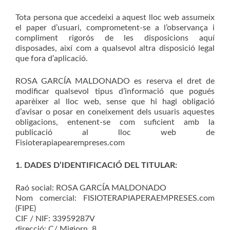
Tota persona que accedeixi a aquest lloc web assumeix
el paper d’usuari, comprometent-se a l’observança i
compliment rigorós de les disposicions aquí
disposades, així com a qualsevol altra disposició legal
que fora d’aplicació.
ROSA GARCÍA MALDONADO es reserva el dret de
modificar qualsevol tipus d’informació que pogués
aparèixer al lloc web, sense que hi hagi obligació
d’avisar o posar en coneixement dels usuaris aquestes
obligacions, entenent-se com suficient amb la
publicació al lloc web de
Fisioterapiapearempreses.com
1. DADES D’IDENTIFICACIÓ DEL TITULAR:
Raó social: ROSA GARCÍA MALDONADO
Nom comercial: FISIOTERAPIAPERAEMPRESES.com
(FIPE)
CIF / NIF: 33959287V
direcció: C/ Migjorn, 8