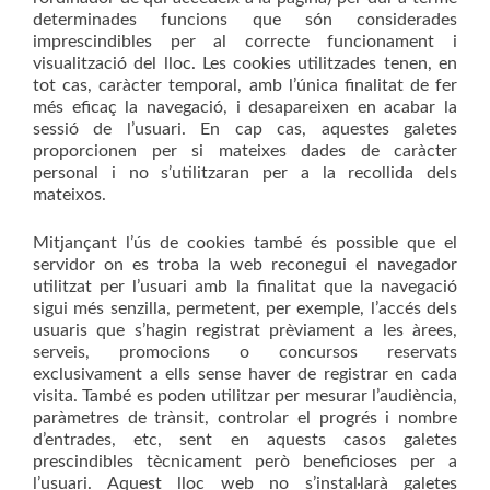
determinades funcions que són considerades
imprescindibles per al correcte funcionament i
visualització del lloc. Les cookies utilitzades tenen, en
tot cas, caràcter temporal, amb l’única finalitat de fer
més eficaç la navegació, i desapareixen en acabar la
sessió de l’usuari. En cap cas, aquestes galetes
proporcionen per si mateixes dades de caràcter
personal i no s’utilitzaran per a la recollida dels
mateixos.
Mitjançant l’ús de cookies també és possible que el
servidor on es troba la web reconegui el navegador
utilitzat per l’usuari amb la finalitat que la navegació
sigui més senzilla, permetent, per exemple, l’accés dels
usuaris que s’hagin registrat prèviament a les àrees,
serveis, promocions o concursos reservats
exclusivament a ells sense haver de registrar en cada
visita. També es poden utilitzar per mesurar l’audiència,
paràmetres de trànsit, controlar el progrés i nombre
d’entrades, etc, sent en aquests casos galetes
prescindibles tècnicament però beneficioses per a
l’usuari. Aquest lloc web no s’instal·larà galetes