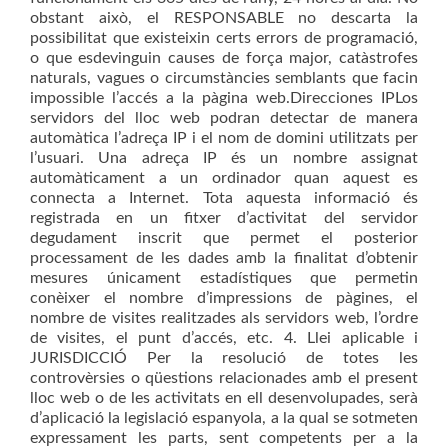
obstant això, el RESPONSABLE no descarta la
possibilitat que existeixin certs errors de programació,
o que esdevinguin causes de força major, catàstrofes
naturals, vagues o circumstàncies semblants que facin
impossible l’accés a la pàgina web.Direcciones IPLos
servidors del lloc web podran detectar de manera
automàtica l’adreça IP i el nom de domini utilitzats per
l’usuari. Una adreça IP és un nombre assignat
automàticament a un ordinador quan aquest es
connecta a Internet. Tota aquesta informació és
registrada en un fitxer d’activitat del servidor
degudament inscrit que permet el posterior
processament de les dades amb la finalitat d’obtenir
mesures únicament estadístiques que permetin
conèixer el nombre d’impressions de pàgines, el
nombre de visites realitzades als servidors web, l’ordre
de visites, el punt d’accés, etc. 4. Llei aplicable i
JURISDICCIÓ Per la resolució de totes les
controvèrsies o qüestions relacionades amb el present
lloc web o de les activitats en ell desenvolupades, serà
d’aplicació la legislació espanyola, a la qual se sotmeten
expressament les parts, sent competents per a la