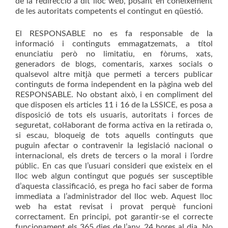
de la redirecció a dit lloc web, posant en coneixement
de les autoritats competents el contingut en qüestió.
El RESPONSABLE no es fa responsable de la
informació i continguts emmagatzemats, a títol
enunciatiu però no limitatiu, en fòrums, xats,
generadors de blogs, comentaris, xarxes socials o
qualsevol altre mitjà que permeti a tercers publicar
continguts de forma independent en la pàgina web del
RESPONSABLE. No obstant això, i en compliment del
que disposen els articles 11 i 16 de la LSSICE, es posa a
disposició de tots els usuaris, autoritats i forces de
seguretat, col·laborant de forma activa en la retirada o,
si escau, bloqueig de tots aquells continguts que
puguin afectar o contravenir la legislació nacional o
internacional, els drets de tercers o la moral i l’ordre
públic. En cas que l’usuari consideri que existeix en el
lloc web algun contingut que pogués ser susceptible
d’aquesta classificació, es prega ho faci saber de forma
immediata a l’administrador del lloc web. Aquest lloc
web ha estat revisat i provat perquè funcioni
correctament. En principi, pot garantir-se el correcte
funcionament els 365 dies de l’any, 24 hores al dia. No